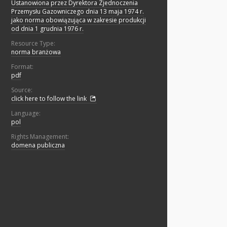
Ustanowiona przez Dyrektora Zjednoczenia
Przemysłu Gazowniczego dnia 13 maja 1974 r.
jako norma obowiązująca w zakresie produkcji
od dnia 1 grudnia 1976 r.
Resource Type:
norma branżowa
Format:
pdf
Source:
click here to follow the link
Language:
pol
Rights Management:
domena publiczna