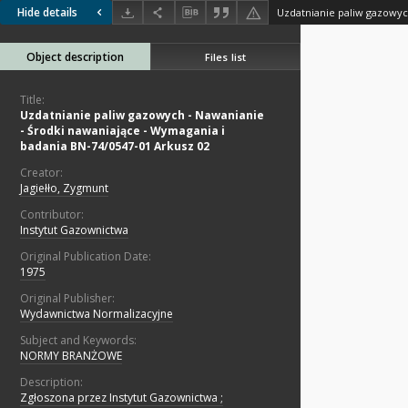
Hide details
Object description
Files list
Title:
Uzdatnianie paliw gazowych - Nawanianie
- Środki nawaniające - Wymagania i
badania BN-74/0547-01 Arkusz 02
Creator:
Jagiełło, Zygmunt
Contributor:
Instytut Gazownictwa
Original Publication Date:
1975
Original Publisher:
Wydawnictwa Normalizacyjne
Subject and Keywords:
NORMY BRANŻOWE
Description:
Zgłoszona przez Instytut Gazownictwa ;