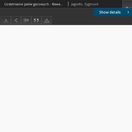
Uzdatnianie paliw gazowych - Nawanianie - Środki nawaniające - Wymagania i badania BN-74/0547-01 Arkusz 02
Jagiełło, Zygmunt
Show details