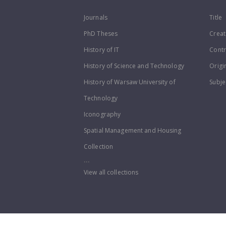
Journals
Title
PhD Theses
Creat
History of IT
Contr
History of Science and Technology
Origi
History of Warsaw University of
Subje
Technology
Iconography
Spatial Management and Housing
Collection
...
View all collections