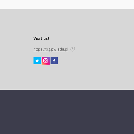
Visit us!
https://bg.pw.edu.pl