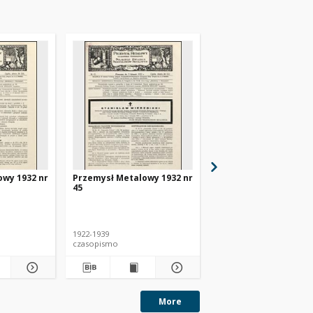
owy 1932 nr
Przemysł Metalowy 1932 nr
Przemysł Metalowy 1
45
48
1922-1939
1922-1939
czasopismo
czasopismo
More