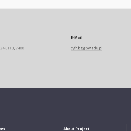
E-Mail
 234-5113, 7400
cyfr.bg@pw.edu.pl
xes
About Project