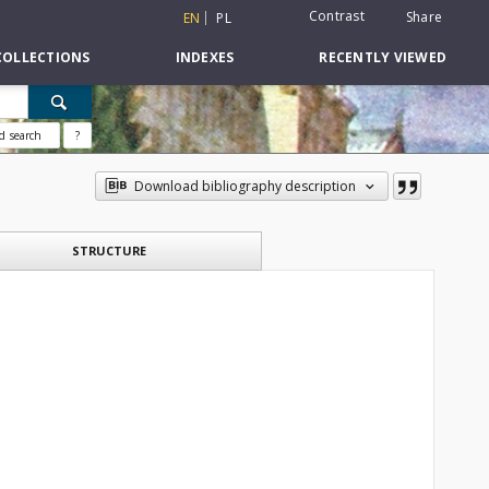
Contrast
Share
EN
PL
COLLECTIONS
INDEXES
RECENTLY VIEWED
d search
?
Download bibliography description
STRUCTURE