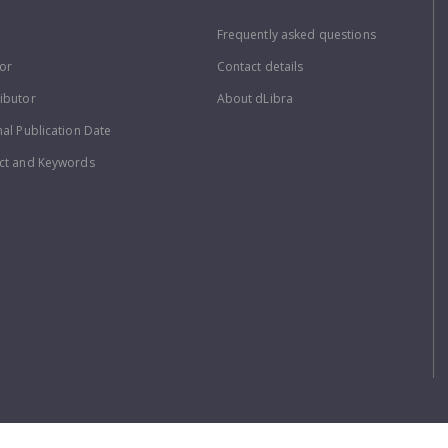
Frequently asked questions
or
Contact details
ibutor
About dLibra
nal Publication Date
ct and Keywords