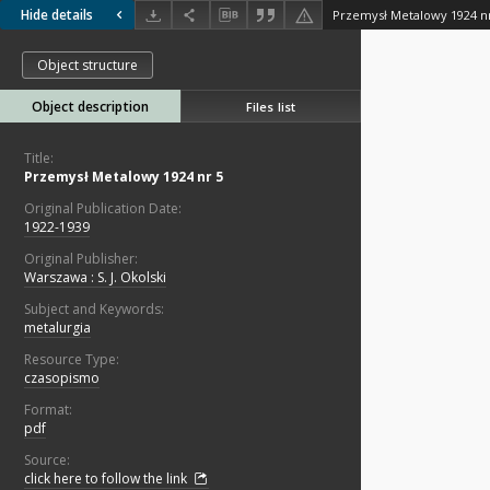
Hide details
Przemysł Metalowy 1924 n
Object structure
Object description
Files list
Title:
Przemysł Metalowy 1924 nr 5
Original Publication Date:
1922-1939
Original Publisher:
Warszawa : S. J. Okolski
Subject and Keywords:
metalurgia
Resource Type:
czasopismo
Format:
pdf
Source:
click here to follow the link