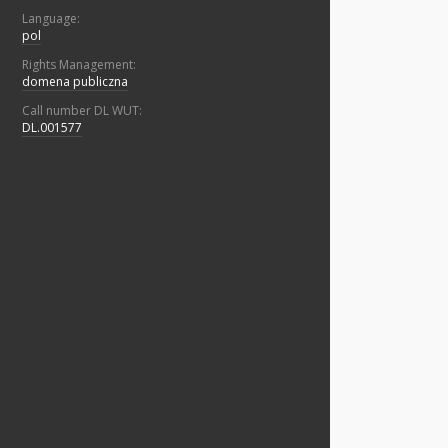
Language:
pol
Rights Management:
domena publiczna
Call number DL WUT:
DL.001577