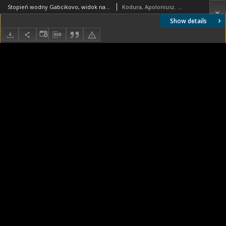
Stopień wodny Gabcikovo, widok na zamknięcie segmentowe wyposażone w klapę w górnej części od strony wody górnej, Słowacja
Kodura, Apoloniusz. Fotograf
Show details