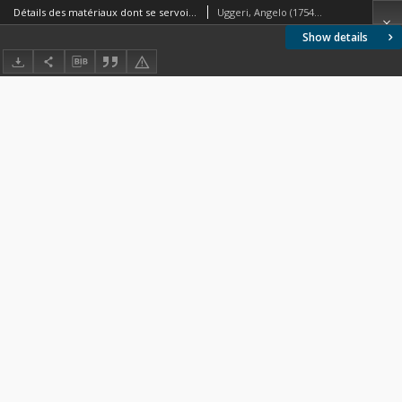
Détails des matériaux dont se servoient les anciens pour la construction de leurs bâtimens. Vol. 3, Tavole del terzo volume
Uggeri, Angelo (1754-1837)
Show details