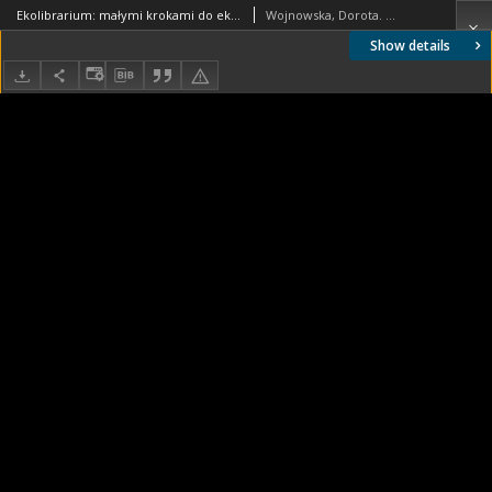
Ekolibrarium: małymi krokami do ekologicznego trybu życia. Plakat 9
Wojnowska, Dorota. Oprac. meryt. i graf.
Show details