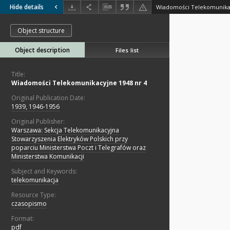
Hide details
Wiadomości Telekomunikac
Object structure
Object description
Files list
Title:
Wiadomości Telekomunikacyjne 1948 nr 4
Original Publication Date:
1939, 1946-1956
Original Publisher:
Warszawa: Sekcja Telekomunikacyjna
Stowarzyszenia Elektryków Polskich przy
poparciu Ministerstwa Poczt i Telegrafów oraz
Ministerstwa Komunikacji
Subject and Keywords:
telekomunikacja
Resource Type:
czasopismo
Format:
pdf