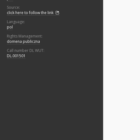
Source:
click here to follow the link
Language:
pol
Rights Management:
domena publiczna
Call number DL WUT:
DL.001501