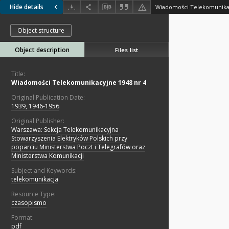
Hide details
Wiadomości Telekomunikac
Object structure
Object description
Files list
Title:
Wiadomości Telekomunikacyjne 1948 nr 4
Original Publication Date:
1939, 1946-1956
Original Publisher:
Warszawa: Sekcja Telekomunikacyjna
Stowarzyszenia Elektryków Polskich przy
poparciu Ministerstwa Poczt i Telegrafów oraz
Ministerstwa Komunikacji
Subject and Keywords:
telekomunikacja
Resource Type:
czasopismo
Format:
pdf