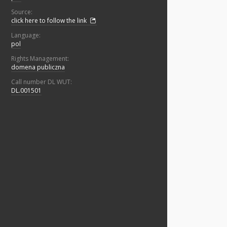
Source:
click here to follow the link
Language:
pol
Rights Management:
domena publiczna
Call number DL WUT:
DL.001501