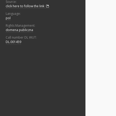
Source:
click here to follow the link
Language:
pol
Rights Management:
domena publiczna
Call number DL WUT:
DL.001459