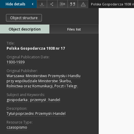
Hide details
Polska Gospodarcza 1938 n
Object structure
Object description
Files list
Title:
Polska Gospodarcza 1938 nr 17
Original Publication Date:
1930-1939
Original Publisher:
Warszawa: Ministerstwo Przemysłu i Handlu
przy współudziale Ministerstw: Skarbu,
Rolnictwa oraz Komunikacji, Poczt i Telegr.
Subject and Keywords:
gospodarka
;
przemysł
;
handel
Description:
Tytuł poprzedni: Przemysł i Handel
Resource Type:
czasopismo