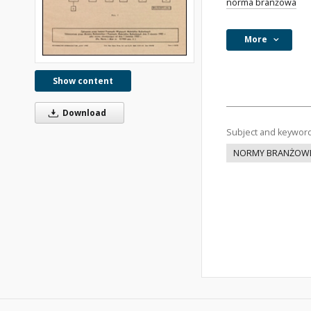
norma branżowa
More
Show content
Download
Subject and keywor
NORMY BRANŻOW