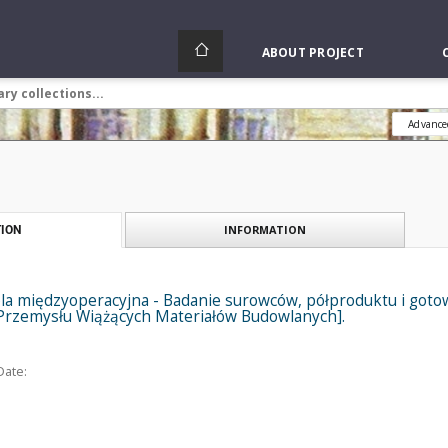
ABOUT PROJECT
Advance
INFORMATION
ION
la międzyoperacyjna - Badanie surowców, półproduktu i goto
t Przemysłu Wiążących Materiałów Budowlanych].
Date: