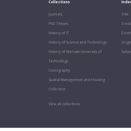
Collections
Inde
Journals
Title
PhD Theses
Creat
History of IT
Contr
History of Science and Technology
Origi
History of Warsaw University of
Subje
Technology
Iconography
Spatial Management and Housing
Collection
...
View all collections