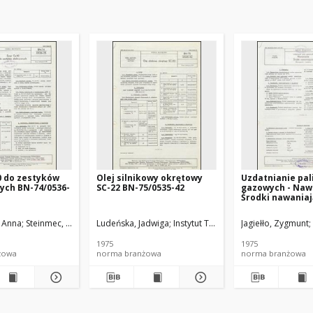
0 do zestyków
Olej silnikowy okrętowy
Uzdatnianie pal
ych BN-74/0536-
SC-22 BN-75/0535-42
gazowych - Naw
Środki nawaniaj
Wymagania i ba
74/0547-01 Arku
, Anna
Steinmec, Franciszek
Ludeńska, Jadwiga
Michalak, Jacek
Instytut Technologii Nafty
Gibińska, Wiesława
Jagiełło, Zygmunt
Instytut Techno
1975
1975
żowa
norma branżowa
norma branżowa