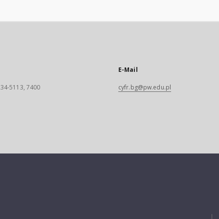
E-Mail
 234-5113, 7400
cyfr.bg@pw.edu.pl