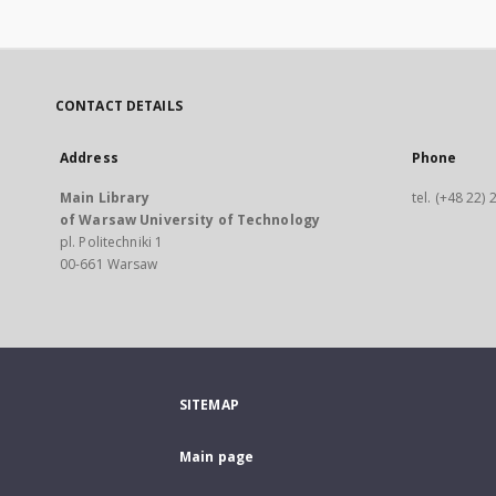
CONTACT DETAILS
Address
Phone
Main Library
tel. (+48 22)
of Warsaw University of Technology
pl. Politechniki 1
00-661 Warsaw
SITEMAP
Main page