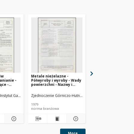
iw
Metale nieżelazne -
Badanie odporności o
anianie -
Półwyroby i wyroby - Wady
na utlenianie metodą
ące -
powierzchni - Nazwy i
BN-65/0535-15
dania BN-
określenia BN-78/0800-04
sz 02
logii Nafty
Instytut Gazownictwa
Zjednoczenie Górniczo-Hutnicze Metali Nieżelaznych METAL
Instytut Technologii Naf
1979
1965
norma branżowa
norma branżowa
More