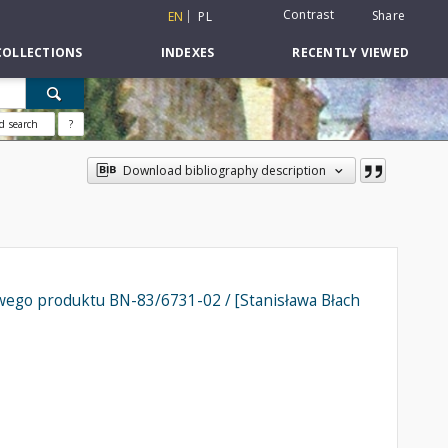
Contrast
Share
EN
PL
COLLECTIONS
INDEXES
RECENTLY VIEWED
d search
?
Download bibliography description
wego produktu BN-83/6731-02 / [Stanisława Błach