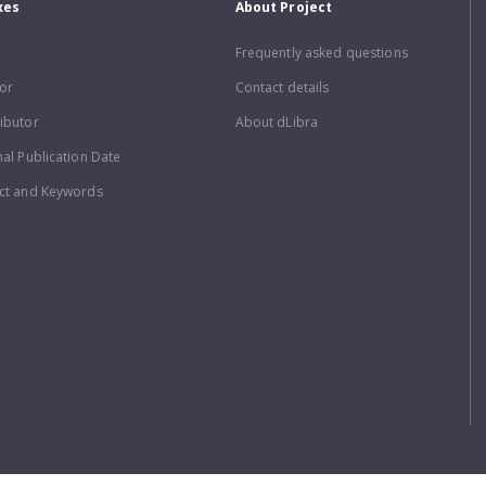
xes
About Project
Frequently asked questions
or
Contact details
ibutor
About dLibra
nal Publication Date
ct and Keywords