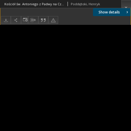
Kościół św. Antoniego z Padwy na Czerniakowie w Warszawie. Wnętrze
Poddębski, Henryk
Show details