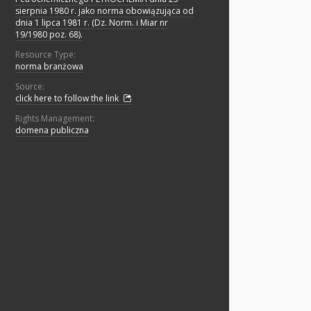
sierpnia 1980 r. jako norma obowiązująca od
dnia 1 lipca 1981 r. (Dz. Norm. i Miar nr
19/1980 poz. 68).
Resource Type:
norma branżowa
Source:
click here to follow the link
Rights Management:
domena publiczna