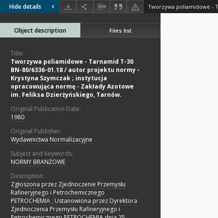
Hide details
Object description
Files list
Title:
Tworzywa poliamidowe - Tarnamid T-30
BN-80/6336-01.18 / autor projektu normy -
Krystyna Szymczak ; instytucja
opracowująca normę - Zakłady Azotowe
im. Feliksa Dzierżyńskiego, Tarnów.
Original Publication Date:
1980
Original Publisher:
Wydawnictwa Normalizacyjne
Subject and Keywords:
NORMY BRANŻOWE
Description:
Zgłoszona przez Zjednoczenie Przemysłu
Rafineryjnego i Petrochemicznego
PETROCHEMIA ; Ustanowiona przez Dyrektora
Zjednoczenia Przemysłu Rafineryjnego i
Petrochemicznego PETROCHEMIA dnia 25