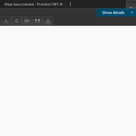
Kleje kauczukowe - Pronikol OBT-III BN-74/6033-01 / Instytucja opracowująca normę Zakłady Tworzyw Sztucznych PRONIT-ERG, Pionki.
Show details