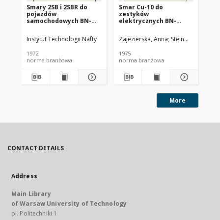
Smary 2SB i 2SBR do
Smar Cu-10 do
Ol
pojazdów
zestyków
SC
samochodowych BN-
elektrycznych BN-
72/0536-14
74/0536-25
Instytut Technologii Nafty
Zajezierska, Anna
Steinmec, Francis
Lud
1972
1975
197
norma branżowa
norma branżowa
no
More
CONTACT DETAILS
Address
Main Library
of Warsaw University of Technology
pl. Politechniki 1