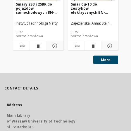
Smary 2SB i 2SBR do
Smar Cu-10 do
Ol
pojazdów
zestyków
SC
samochodowych BN-
elektrycznych BN-
72/0536-14
74/0536-25
Instytut Technologii Nafty
Zajezierska, Anna
Steinmec, Francis
Lud
1972
1975
197
norma branżowa
norma branżowa
no
More
CONTACT DETAILS
Address
Main Library
of Warsaw University of Technology
pl. Politechniki 1