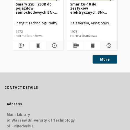
Smary 2SB i 2SBR do
Smar Cu-10 do
Ol
pojazdów
zestyków
SC
samochodowych BN-
elektrycznych BN-
72/0536-14
74/0536-25
Instytut Technologii Nafty
Zajezierska, Anna
Steinmec, Francis
Lud
1972
1975
197
norma branżowa
norma branżowa
no
More
CONTACT DETAILS
Address
Main Library
of Warsaw University of Technology
pl. Politechniki 1