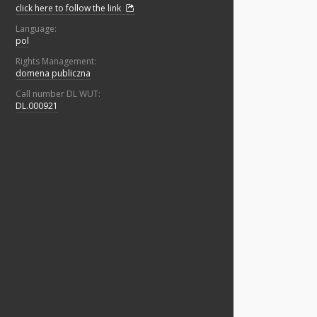
click here to follow the link
Language:
pol
Rights Management:
domena publiczna
Call number DL WUT:
DL.000921