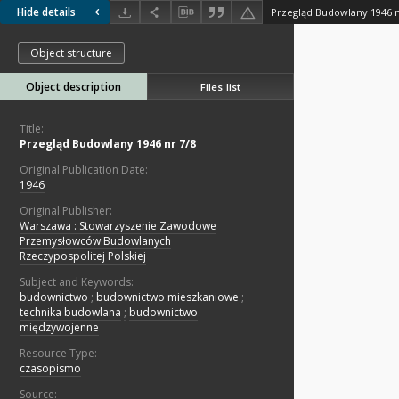
Hide details
Przegląd Budowlany 1946 n
Object structure
Object description
Files list
Title:
Przegląd Budowlany 1946 nr 7/8
Original Publication Date:
1946
Original Publisher:
Warszawa : Stowarzyszenie Zawodowe
Przemysłowców Budowlanych
Rzeczypospolitej Polskiej
Subject and Keywords:
budownictwo
;
budownictwo mieszkaniowe
;
technika budowlana
;
budownictwo
międzywojenne
Resource Type:
czasopismo
Source: