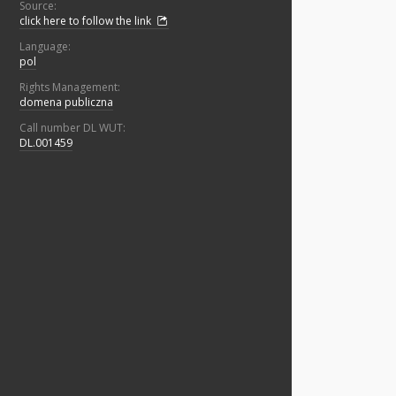
Source:
click here to follow the link
Language:
pol
Rights Management:
domena publiczna
Call number DL WUT:
DL.001459