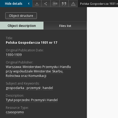
Hide details
Polska Gospodarcza 1931 n
Object structure
Object description
Files list
Title:
Polska Gospodarcza 1931 nr 17
Original Publication Date:
1930-1939
Original Publisher:
Warszawa: Ministerstwo Przemysłu i Handlu
przy współudziale Ministerstw: Skarbu,
Rolnictwa oraz Komunikacji
Subject and Keywords:
gospodarka
;
przemysł
;
handel
Description:
Tytuł poprzedni: Przemysł i Handel
Resource Type:
czasopismo