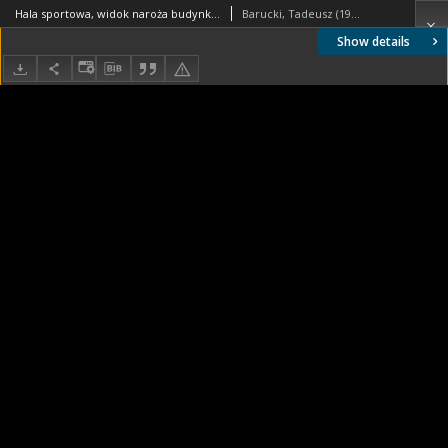
Hala sportowa, widok naroża budynku, Narvik, Norwegia
Barucki, Tadeusz (1922- ). Fotograf
Show details