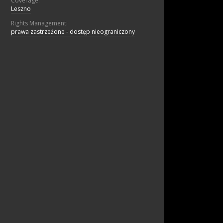
Coverage:
Leszno
Rights Management:
prawa zastrzeżone - dostęp nieograniczony