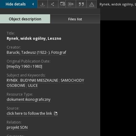
Hide details
Rynek, widok ogólny, 
Object description
Files list
Title:
Rynek, widok ogólny, Leszno
Creator:
Barucki, Tadeusz (1922- ). Fotograf
Original Publication Date:
[między 1960 i 1980]
Subject and Keywords:
RYNEK
;
BUDYNKI MIESZKALNE
;
SAMOCHODY
OSOBOWE
;
ULICE
Resource Type:
dokument ikonograficzny
Source:
click here to follow the link
Relation:
projekt SON