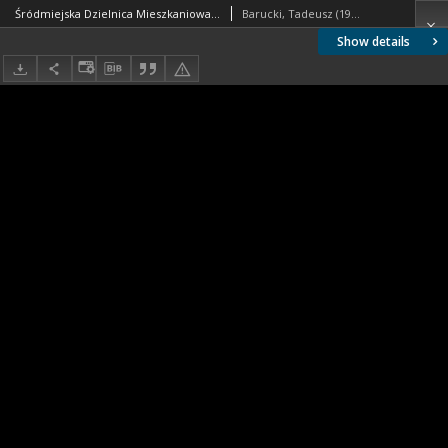
Śródmiejska Dzielnica Mieszkaniowa, fragment zabudowy, Szczecin
Barucki, Tadeusz (1922- ). Fotograf
Show details