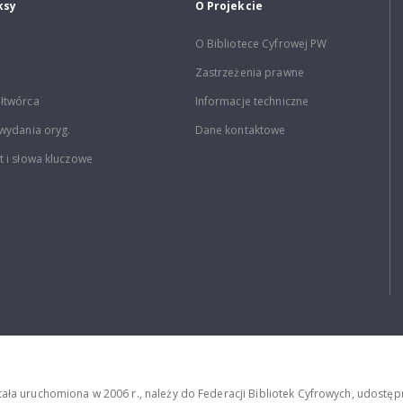
ksy
O Projekcie
O Bibliotece Cyfrowej PW
Zastrzeżenia prawne
łtwórca
Informacje techniczne
wydania oryg.
Dane kontaktowe
 i słowa kluczowe
stała uruchomiona w 2006 r., należy do Federacji Bibliotek Cyfrowych, udost