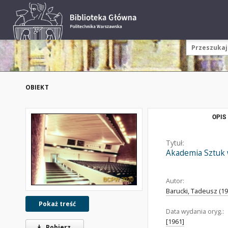
OBIEKT
OPIS
Tytuł:
Akademia Sztuk w
Autor:
Barucki, Tadeusz (192
Pokaż treść
Data wydania oryg.:
[1961]
Pobierz