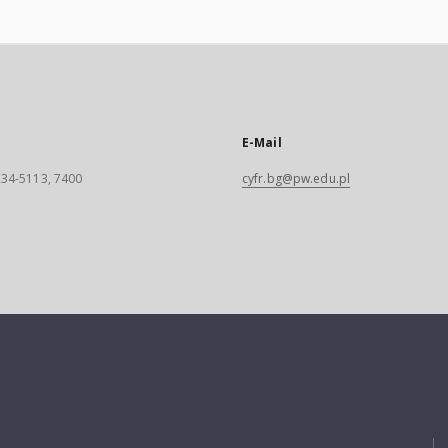
E-Mail
 234-5113, 7400
cyfr.bg@pw.edu.pl