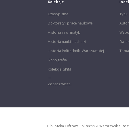
Kolekcje
Inde
Czasopisma
Tytuł
Doktoraty i prace naukowe
Autor
Historia informatyki
Wspó
Historia nauki i techniki
Data 
Historia Politechniki Warszawskiej
Temat
Ikonografia
Kolekcja GPiM
...
Zobacz więcej
Biblioteka Cyfrowa Politechniki Warszawskiej zo