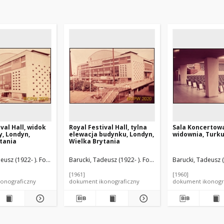
val Hall, widok
Royal Festival Hall, tylna
Sala Koncertowa
, Londyn,
elewacja budynku, Londyn,
widownia, Turku
tania
Wielka Brytania
rner (1921-1983). Architekt
eusz (1922- ). Fotograf
Matthew, Robert Hogg (1906-1975). Architekt
Barucki, Tadeusz (1922- ). Fotograf
Schumann, Sabine Architekt
Matthew, Robert Ho
Barucki, Tadeusz (
Martin, Le
[1961]
[1960]
onograficzny
dokument ikonograficzny
dokument ikonogr