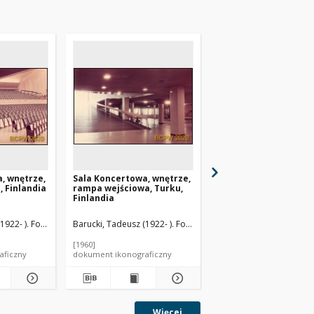
, wnętrze,
Sala Koncertowa, wnętrze,
Sala Koncertowa, wnę
, Finlandia
rampa wejściowa, Turku,
kuluary, Turku, Finla
Finlandia
gg (1906-1975). Architekt
1922- ). Fotograf
slie (1908- ). Architekt
Luukkonen, Risto-Veikko (1902-1972). Architekt
Barucki, Tadeusz (1922- ). Fotograf
Martin, Leslie (1908- ). Architekt
Luukkonen, Risto-Veikko 
Barucki, Tadeusz (1922- 
[1960]
[1960]
aficzny
dokument ikonograficzny
dokument ikonograficzn
Więcej