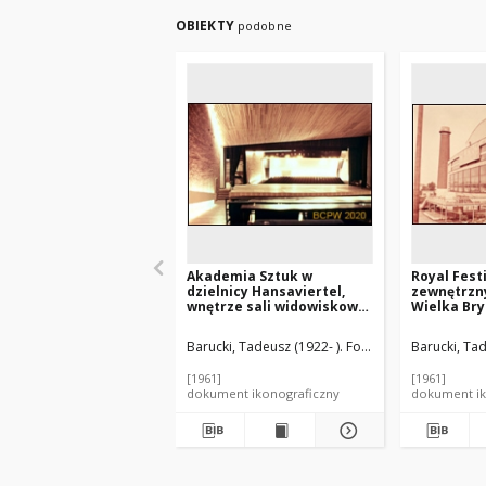
OBIEKTY
podobne
Akademia Sztuk w
Royal Festi
dzielnicy Hansaviertel,
zewnętrzny
wnętrze sali widowiskowej
Wielka Bry
z widokiem na scenę,
Berlin, Niemcy
Barucki, Tadeusz (1922- ). Fotograf
Düttmann, We
Barucki, Tad
[1961]
[1961]
dokument ikonograficzny
dokument ik