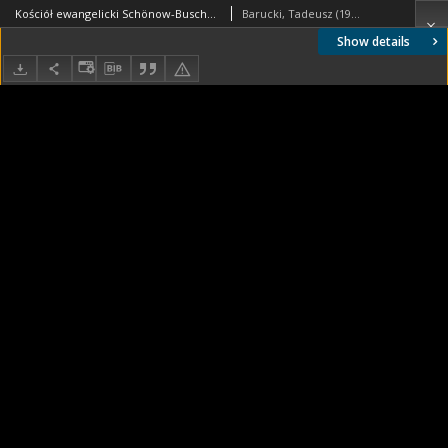
Kościół ewangelicki Schönow-Buschgraben w dzielnicy Steglitz-Zehlendorf, fragment wnętrza, Berlin, Niemcy
Barucki, Tadeusz (1922- ). Fotograf
Show details