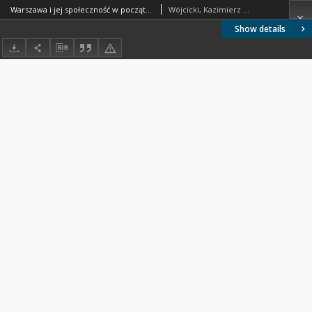
Warszawa i jej społeczność w początkach naszego stulecia
Wójcicki, Kazimierz Władysław (1807-1879)
Show details