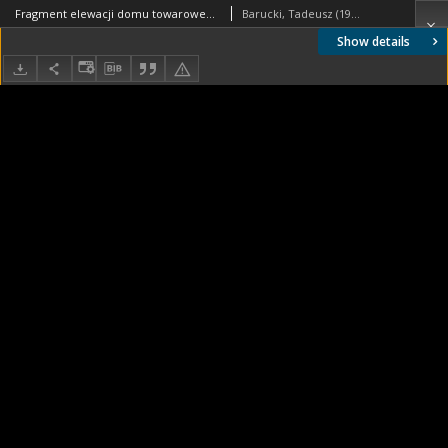
Fragment elewacji domu towarowego, widok od strony ulicy, Rotterdam, Niderlandy
Barucki, Tadeusz (1922- ). Fotograf
Show details