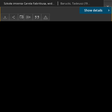
Szkoła imienia Carela Fabritiusa, widok ogólny, Hilversum, Niderlandy
Barucki, Tadeusz (1922- ). Fotograf
Show details