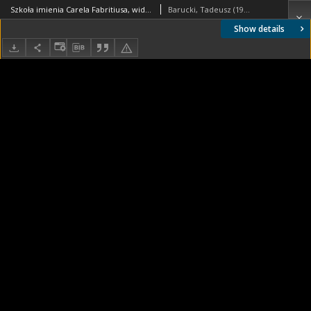
Szkoła imienia Carela Fabritiusa, widok ogólny, Hilversum, Niderlandy
Barucki, Tadeusz (1922- ). Fotograf
Show details