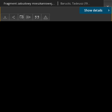
Fragment zabudowy mieszkaniowej, Haga, Niderlandy
Barucki, Tadeusz (1922- ). Fotograf
Show details