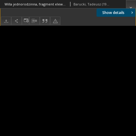
Willa jednorodzinna, fragment elewacji tylnej, Amsterdam, Niderlandy
Barucki, Tadeusz (1922- ). Fotograf
Show details