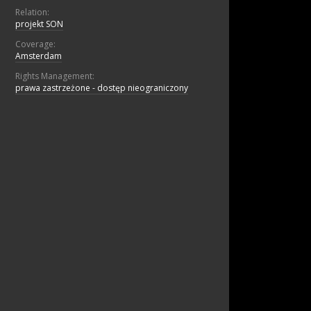
Relation:
projekt SON
Coverage:
Amsterdam
Rights Management:
prawa zastrzeżone - dostęp nieograniczony