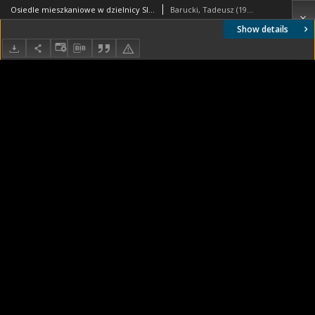
Osiedle mieszkaniowe w dzielnicy Slotervaart w zachodniej części miasta, fragment centrum handlowego, Amsterdam, Niderlandy
Barucki, Tadeusz (1922- ). Fotograf
Show details