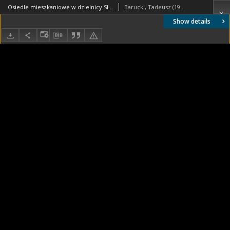
Osiedle mieszkaniowe w dzielnicy Slotervaart w zachodniej części miasta, parterowe domy w układzie szeregowym przy Wilhelmina Druckerstraat, Amsterdam, Niderlandy
Barucki, Tadeusz (1922- ). Fotograf
Show details