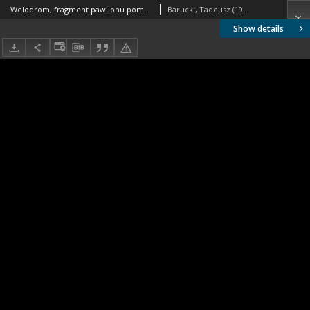
Welodrom, fragment pawilonu pomocniczego, widok na otwarte kraty drzwiowe poszczególnych segmentów pawilonu, Rzym, Włochy
Barucki, Tadeusz (1922- ). Fotograf
Show details