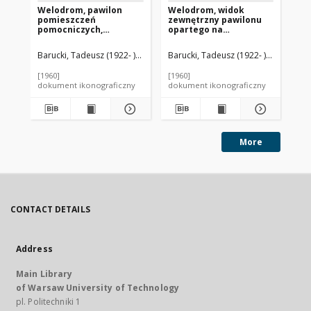
Welodrom, pawilon
Welodrom, widok
We
pomieszczeń
zewnętrzny pawilonu
pr
pomocniczych,
opartego na
al
fragment elewacji
kolumnach, Rzym,
ze
bocznej, Rzym, Włochy
Włochy
Barucki, Tadeusz (1922- ). Fotograf
Barucki, Tadeusz (1922- ). Fotograf
Ligini, Cesare (1913-1988). Archite
Bar
[1960]
[1960]
[19
dokument ikonograficzny
dokument ikonograficzny
dok
More
CONTACT DETAILS
Address
Main Library
of Warsaw University of Technology
pl. Politechniki 1