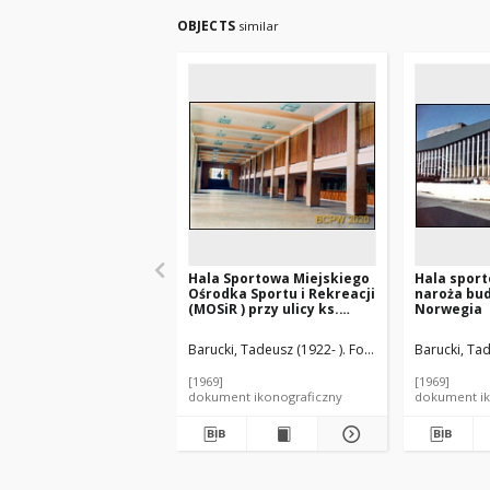
OBJECTS
similar
Hala Sportowa Miejskiego
Hala sport
Ośrodka Sportu i Rekreacji
naroża bud
(MOSiR ) przy ulicy ks.
Norwegia
Skorupki 21, dawniej
"Pałac Sportu", hall z
Barucki, Tadeusz (1922- ). Fotograf
Barucki, Tad
szatniami, Łódź
[1969]
[1969]
dokument ikonograficzny
dokument ik