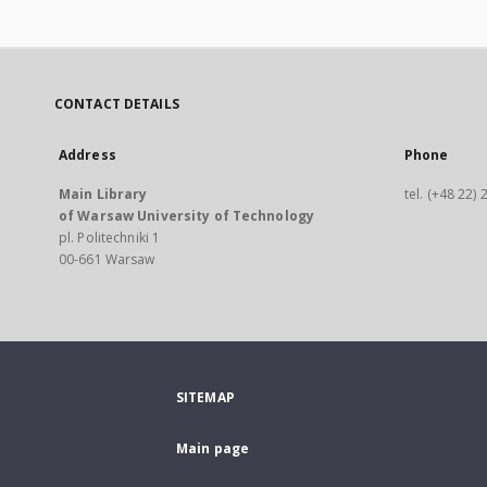
CONTACT DETAILS
Address
Phone
Main Library
tel. (+48 22)
of Warsaw University of Technology
pl. Politechniki 1
00-661 Warsaw
SITEMAP
Main page