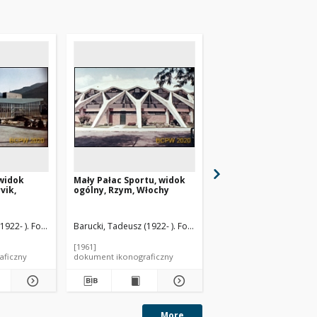
widok
Mały Pałac Sportu, widok
Mały Pałac Sportu,
vik,
ogólny, Rzym, Włochy
fragment budynku, R
Włochy
20-1977). Architekt
1922- ). Fotograf
Hovig, Jan Inge (1920-1977). Architekt
Barucki, Tadeusz (1922- ). Fotograf
Nervi, Pier Luigi (1891-19
Barucki, Tadeusz (1922- 
[1961]
[1961]
aficzny
dokument ikonograficzny
dokument ikonograficzn
More