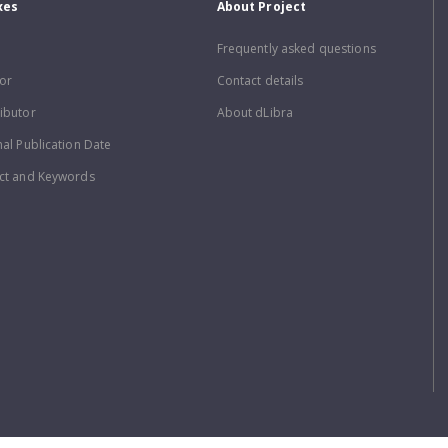
xes
About Project
Frequently asked questions
or
Contact details
ibutor
About dLibra
nal Publication Date
ct and Keywords