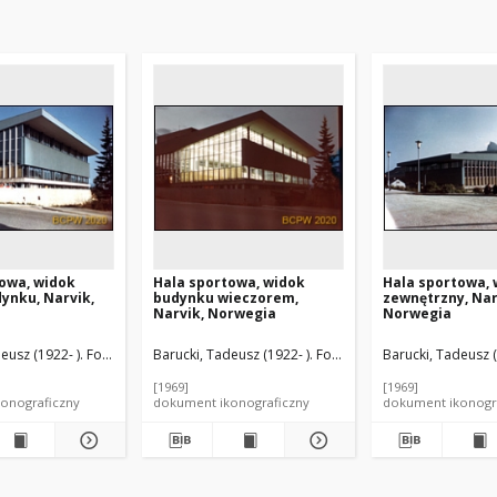
owa, widok
Hala sportowa, widok
Hala sportowa, 
ynku, Narvik,
budynku wieczorem,
zewnętrzny, Nar
Narvik, Norwegia
Norwegia
eusz (1922- ). Fotograf
Hovig, Jan Inge (1920-1977). Architekt
Barucki, Tadeusz (1922- ). Fotograf
Hovig, Jan Inge (19
Barucki, Tadeusz (
[1969]
[1969]
onograficzny
dokument ikonograficzny
dokument ikonogr