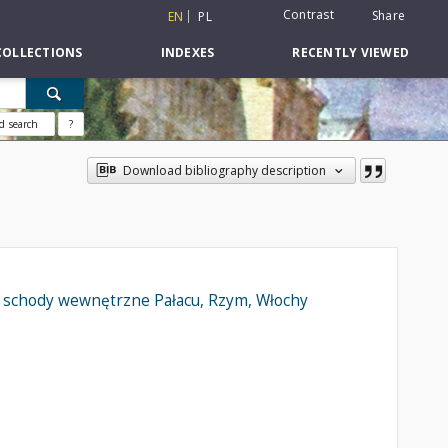
Contrast
Share
EN
PL
COLLECTIONS
INDEXES
RECENTLY VIEWED
d search
?
Download bibliography description
w, schody wewnętrzne Pałacu, Rzym, Włochy