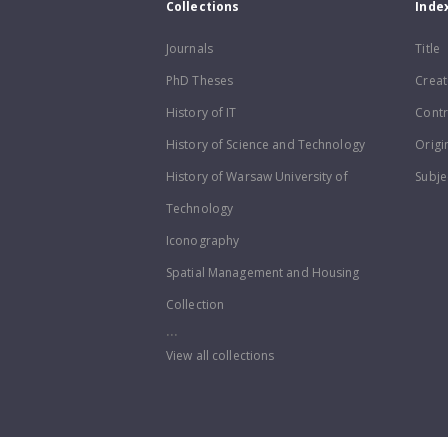
Collections
Inde
Journals
Title
PhD Theses
Creat
History of IT
Contr
History of Science and Technology
Origi
History of Warsaw University of
Subje
Technology
Iconography
Spatial Management and Housing
Collection
...
View all collections