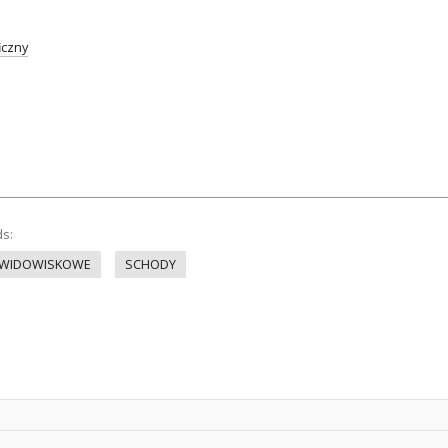
iczny
ds:
-WIDOWISKOWE
SCHODY