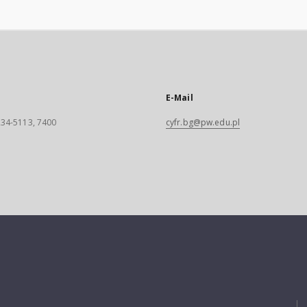
E-Mail
 234-5113, 7400
cyfr.bg@pw.edu.pl