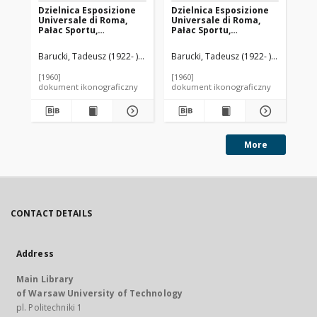
Dzielnica Esposizione
Dzielnica Esposizione
Ma
Universale di Roma,
Universale di Roma,
det
Pałac Sportu,
Pałac Sportu,
Rz
konstrukcja kuluarów,
konstrukcja kuluarów,
Rzym, Włochy
drzwi prowadzące na
Barucki, Tadeusz (1922- ). Fotograf
Barucki, Tadeusz (1922- ). Fotograf
Nervi, Pier Luigi (1891-1979). Archi
Bar
widownię, Rzym, Włochy
[1960]
[1960]
[19
dokument ikonograficzny
dokument ikonograficzny
dok
More
CONTACT DETAILS
Address
Main Library
of Warsaw University of Technology
pl. Politechniki 1