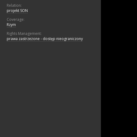
Relation:
projekt SON
Coverage:
Rzym
Rights Management:
prawa zastrzeżone - dostęp nieograniczony