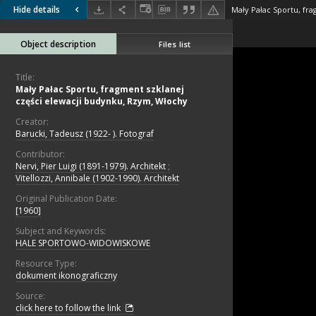
Hide details
Object description
Files list
Title:
Mały Pałac Sportu, fragment szklanej
części elewacji budynku, Rzym, Włochy
Creator:
Barucki, Tadeusz (1922- ). Fotograf
Contributor:
Nervi, Pier Luigi (1891-1979). Architekt
;
Vitellozzi, Annibale (1902-1990). Architekt
Original Publication Date:
[1960]
Subject and Keywords:
HALE SPORTOWO-WIDOWISKOWE
Resource Type:
dokument ikonograficzny
Source:
click here to follow the link