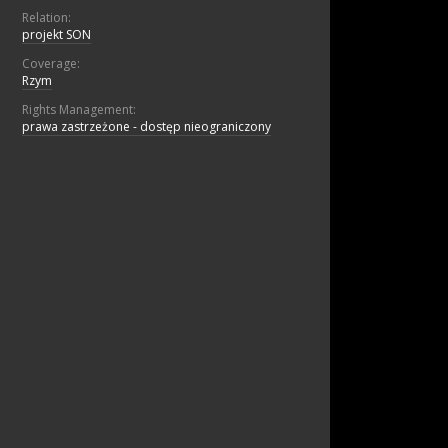
Relation:
projekt SON
Coverage:
Rzym
Rights Management:
prawa zastrzeżone - dostęp nieograniczony