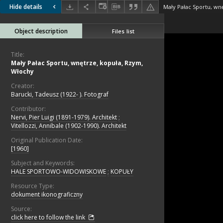
Hide details
Mały Pałac Sportu, wn
Object description
Files list
Title:
Mały Pałac Sportu, wnętrze, kopuła, Rzym,
Włochy
Creator:
Barucki, Tadeusz (1922- ). Fotograf
Contributor:
Nervi, Pier Luigi (1891-1979). Architekt
;
Vitellozzi, Annibale (1902-1990). Architekt
Original Publication Date:
[1960]
Subject and Keywords:
HALE SPORTOWO-WIDOWISKOWE
;
KOPUŁY
Resource Type:
dokument ikonograficzny
Source:
click here to follow the link