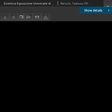
Dzielnica Esposizione Universale di Roma, Pałac Sportu, wnętrze, fragment widowni i kopuły, Rzym, Włochy
Barucki, Tadeusz (1922- ). Fotograf
Show details