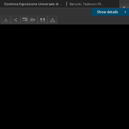
Dzielnica Esposizione Universale di Roma, Pałac Kultury Włoskiej, widok naroża budynku, Rzym, Włochy
Barucki, Tadeusz (1922- ). Fotograf
Show details