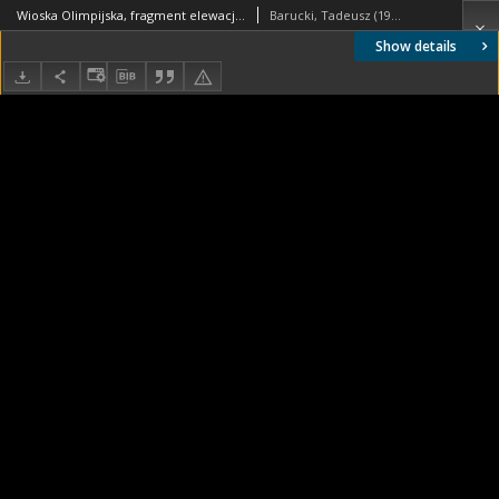
Wioska Olimpijska, fragment elewacji budynku, widok spod podcienia, Rzym, Włochy
Barucki, Tadeusz (1922- ). Fotograf
Show details