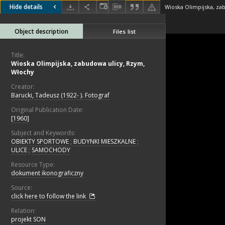
Hide details
Wioska Olimpijska, za
Object description
Files list
Title:
Wioska Olimpijska, zabudowa ulicy, Rzym,
Włochy
Creator:
Barucki, Tadeusz (1922- ). Fotograf
Original Publication Date:
[1960]
Subject and Keywords:
OBIEKTY SPORTOWE
;
BUDYNKI MIESZKALNE
;
ULICE
;
SAMOCHODY
Resource Type:
dokument ikonograficzny
Source:
click here to follow the link
Relation:
projekt SON