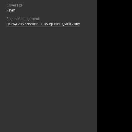
Coverage:
Rzym
Rights Management:
prawa zastrzeżone - dostęp nieograniczony