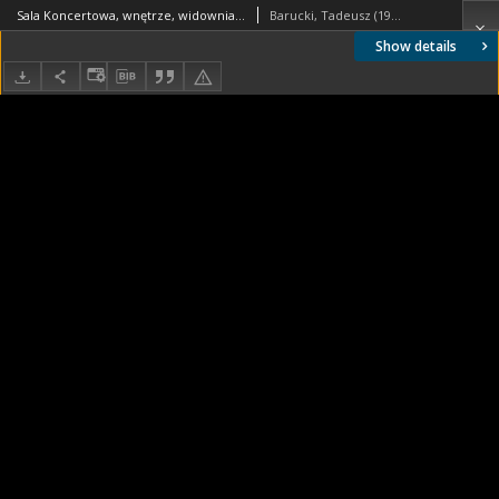
Sala Koncertowa, wnętrze, widownia, Turku, Finlandia
Barucki, Tadeusz (1922- ). Fotograf
Show details