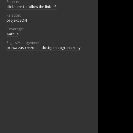
Source:
click here to follow the link
Relation:
projekt SON
Coverage:
Aarhus
Rights Management:
prawa zastrzeżone - dostęp nieograniczony