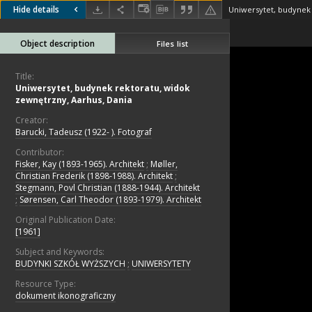
Hide details
Object description
Files list
Title:
Uniwersytet, budynek rektoratu, widok
zewnętrzny, Aarhus, Dania
Creator:
Barucki, Tadeusz (1922- ). Fotograf
Contributor:
Fisker, Kay (1893-1965). Architekt
;
Møller,
Christian Frederik (1898-1988). Architekt
;
Stegmann, Povl Christian (1888-1944). Architekt
;
Sørensen, Carl Theodor (1893-1979). Architekt
Original Publication Date:
[1961]
Subject and Keywords:
BUDYNKI SZKÓŁ WYŻSZYCH
;
UNIWERSYTETY
Resource Type:
dokument ikonograficzny