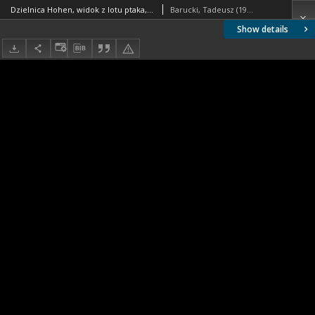
Dzielnica Hohen, widok z lotu ptaka, Salzburg, Austria
Barucki, Tadeusz (1922- ). Fotograf
Show details