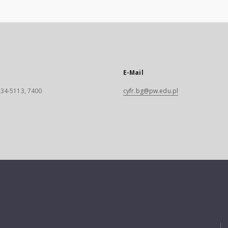
E-Mail
 234-5113, 7400
cyfr.bg@pw.edu.pl