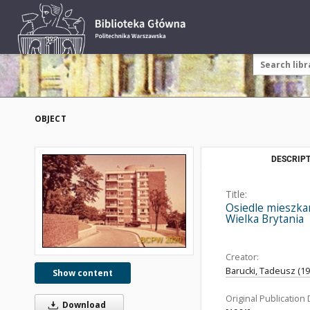
OBJECT
DESCRIPT
Title:
Osiedle mieszkan
Wielka Brytania
Creator:
Barucki, Tadeusz (192
Show content
Original Publication 
Download