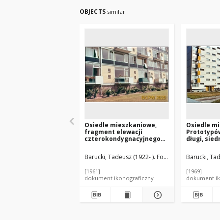
OBJECTS
similar
Osiedle mieszkaniowe,
Osiedle m
fragment elewacji
Prototypów
czterokondygnacyjnego
długi, sie
budynku mieszkalnego,
budynek m
Hilversum, Niderlandy
Warszawa
Barucki, Tadeusz (1922- ). Fotograf
Barucki, Tad
[1961]
[1969]
dokument ikonograficzny
dokument ik