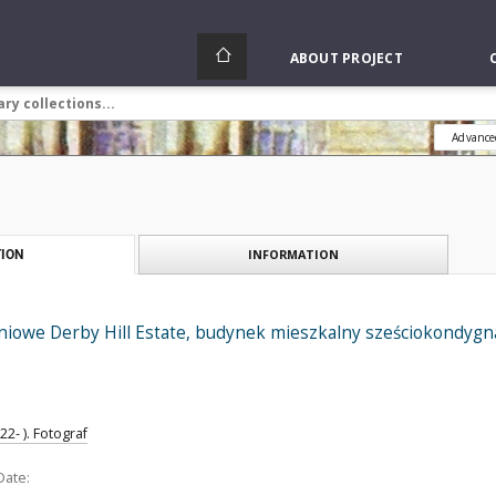
ABOUT PROJECT
Advance
INFORMATION
ION
iowe Derby Hill Estate, budynek mieszkalny sześciokondygnac
2- ). Fotograf
Date: