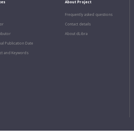
xes
About Project
Frequently asked questions
or
Contact details
ibutor
About dLibra
nal Publication Date
ct and Keywords