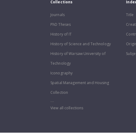
Collections
Inde
Journals
Title
PhD Theses
Creat
History of IT
Contr
History of Science and Technology
Origi
History of Warsaw University of
Subje
Technology
Iconography
Spatial Management and Housing
Collection
...
View all collections