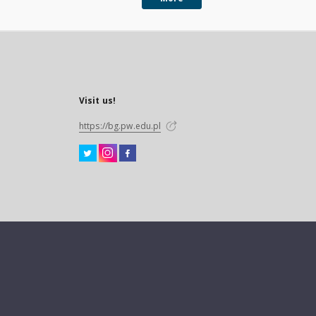
Visit us!
https://bg.pw.edu.pl