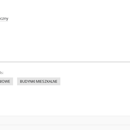
iczny
ds:
NIOWE
BUDYNKI MIESZKALNE