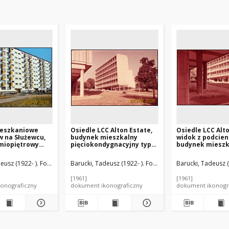
ieszkaniowe
Osiedle LCC Alton Estate,
Osiedle LCC Alto
 na Służewcu,
budynek mieszkalny
widok z podcien
dmiopiętrowy
pięciokondygnacyjny typu
budynek mieszk
ieszkalny,
"maisonettes", widok od
pięciokondygna
strony uliczki osiedlowej,
"maisonettes", 
eusz (1922- ). Fotograf
Barucki, Tadeusz (1922- ). Fotograf
Barucki, Tadeusz (
Londyn, Wielka Brytania
Wielka Brytania
[1961]
[1961]
onograficzny
dokument ikonograficzny
dokument ikonogr