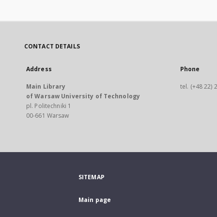
CONTACT DETAILS
Address
Phone
Main Library
tel. (+48 22)
of Warsaw University of Technology
pl. Politechniki 1
00-661 Warsaw
SITEMAP
Main page