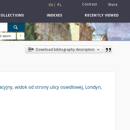
Contrast
Share
EN
PL
COLLECTIONS
INDEXES
RECENTLY VIEWED
d search
?
Download bibliography description
yjny, widok od strony ulicy osiedlowej, Londyn,