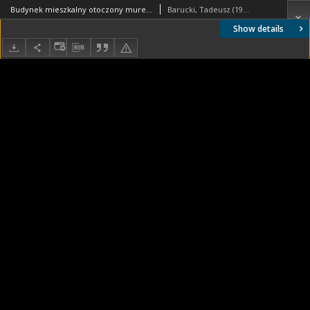
Budynek mieszkalny otoczony murem, drzwi wejściowe prowadzące na dziedziniec wewnętrzny, Londyn, Wielka Brytania
Barucki, Tadeusz (1922- ). Fotograf
Show details