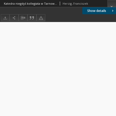
Katedra niegdyś kollegiata w Tarnowie wraz z krótką wzmianką o innych kościołach tarnowskich : szkic historyczny na pamiątkę 500. rocznicy istnienia tegoż kościoła : (z 8 ilustracyami)
Herzig, Franciszek
Show details