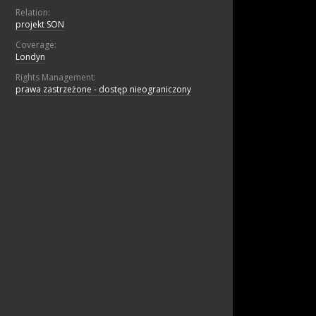
Relation:
projekt SON
Coverage:
Londyn
Rights Management:
prawa zastrzeżone - dostęp nieograniczony